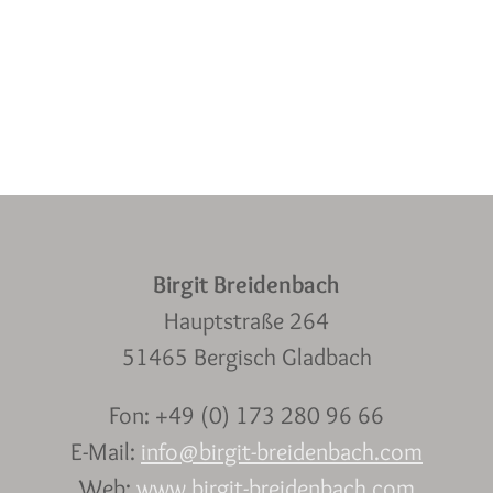
Birgit Breidenbach
Hauptstraße 264
51465 Bergisch Gladbach
Fon: +49 (0) 173 280 96 66
E-Mail:
info@birgit-breidenbach.com
Web:
www.birgit-breidenbach.com