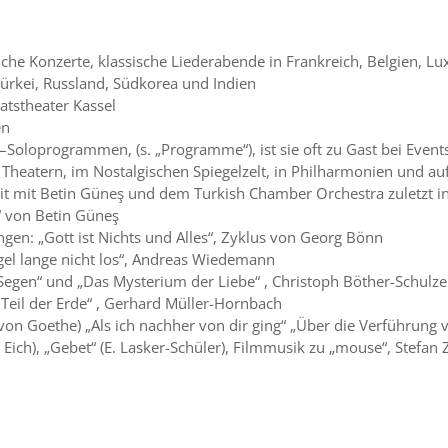
iche Konzerte, klassische Liederabende in Frankreich, Belgien, Lu
ürkei, Russland, Südkorea und Indien
tstheater Kassel
en
–Soloprogrammen, (s. „Programme“), ist sie oft zu Gast bei Events
Theatern, im Nostalgischen Spiegelzelt, in Philharmonien und a
it mit Betin Güneş und dem Turkish Chamber Orchestra zuletzt in
“ von Betin Güneş
gen: „Gott ist Nichts und Alles“, Zyklus von Georg Bönn
gel lange nicht los“, Andreas Wiedemann
s Segen“ und „Das Mysterium der Liebe“ , Christoph Böther-Schulze
 Teil der Erde“ , Gerhard Müller-Hornbach
von Goethe) „Als ich nachher von dir ging“ „Über die Verführung v
 Eich), „Gebet“ (E. Lasker-Schüler), Filmmusik zu „mouse“, Stefan 