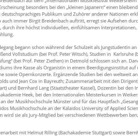
Breidenbach auf dem „Internationalen Musikfestival Weikersheim1
Erscheinung besonders bei den „kleinen Japanern“ einen bleibend
es deutschsprachiges Publikum und Zuhörer anderer Nationen erklä
 auch immer Birgit Breidenbach auftritt, erregt sie Aufsehen du
, durch ihre höchst individuellen, einfühlsamen Interpretationen,
ahlung.
degang begann schon während der Schulzeit als Jungstudentin an
ßend Vollstudium (bei Prof. Peter Witsch), Studien in Karlsruhe (b
üfung“ (bei Prof. Peter Ziethen) in Detmold schlossen sich an. Dan
diums ihre Kasse als Organistin in einem Beerdigungsinstitut au
che sowie Opernkonzerte. Ergänzende Studien bei den weltweit 
olds und Jean Cox in Bayreuth; Zusammenarbeit mit den Dirigent
rt) und Bernhard Lang (Staatstheater Kassel), Dozentin bei den I
akademie Heek, bei den Internationalen Meisterkursen in Weikers
an der Musikhochschule Münster und für das Hauptfach „Gesang,
idos Musikhochschule an der Kalaidos University of Applied Scie
m wird sie als Jury-Mitglied bei verschiedenen Wettbewerben ber
narbeit mit Helmut Rilling (Bachakademie Stuttgart) sowie Bern