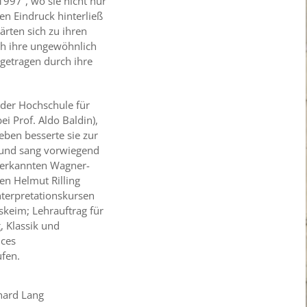
997“, wo sie nicht nur
en Eindruck hinterließ
rten sich zu ihren
rch ihre ungewöhnlich
 getragen durch ihre
 der Hochschule für
ei Prof. Aldo Baldin),
eben besserte sie zur
f und sang vorwiegend
anerkannten Wagner-
en Helmut Rilling
nterpretationskursen
keim; Lehrauftrag für
 Klassik und
nces
ufen.
hard Lang