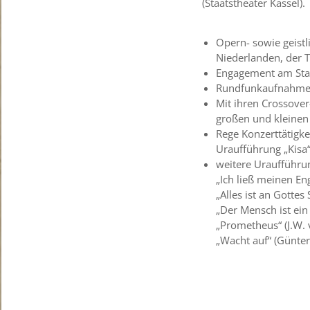
(Staatstheater Kassel).
Opern- sowie geistl
Niederlanden, der T
Engagement am Staa
Rundfunkaufnahm
Mit ihren Crossover
großen und kleinen 
Rege Konzerttätigke
Uraufführung „Kisa
weitere Uraufführun
„Ich ließ meinen En
„Alles ist an Gotte
„Der Mensch ist ein
„Prometheus“ (J.W. 
„Wacht auf“ (Günter