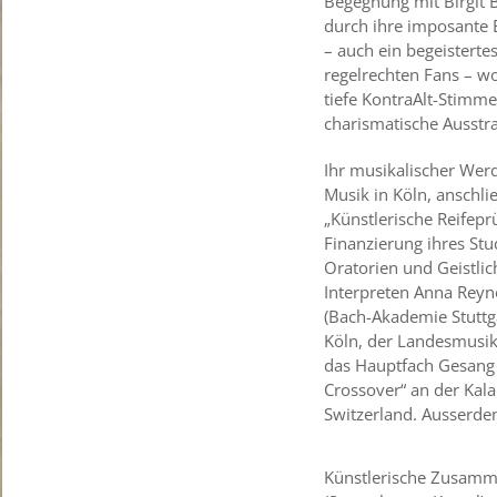
Begegnung mit Birgit 
durch ihre imposante 
– auch ein begeistert
regelrechten Fans – wo
tiefe KontraAlt-Stimme
charismatische Ausstr
Ihr musikalischer Wer
Musik in Köln, anschlie
„Künstlerische Reifepr
Finanzierung ihres Stu
Oratorien und Geistli
Interpreten Anna Reyn
(Bach-Akademie Stuttga
Köln, der Landesmusik
das Hauptfach Gesang 
Crossover“ an der Kala
Switzerland. Ausserde
Künstlerische Zusamme