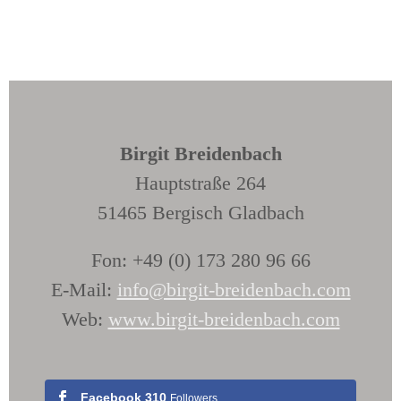
Birgit Breidenbach
Hauptstraße 264
51465 Bergisch Gladbach
Fon: +49 (0) 173 280 96 66
E-Mail:
info@birgit-breidenbach.com
Web:
www.birgit-breidenbach.com
Facebook
310
Followers