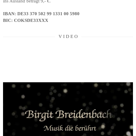
ins Ausland beträgt 9,- €.
IBAN: DE33 370 502 99 1331 00 5980
BIC: COKSDE33XXX
V I D E O